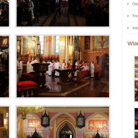
Di
Fr
Int
Wia