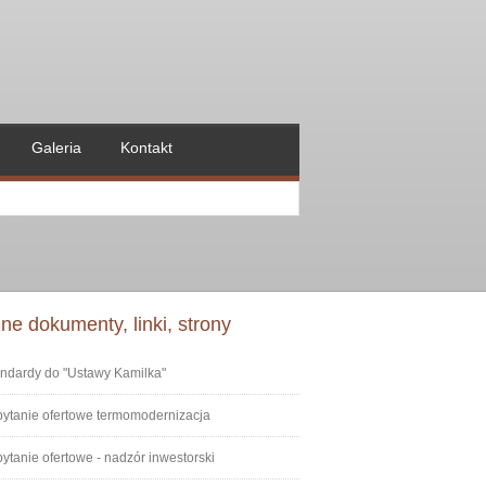
Galeria
Kontakt
Wyszukiwarka
e dokumenty, linki, strony
ndardy do "Ustawy Kamilka"
ytanie ofertowe termomodernizacja
ytanie ofertowe - nadzór inwestorski