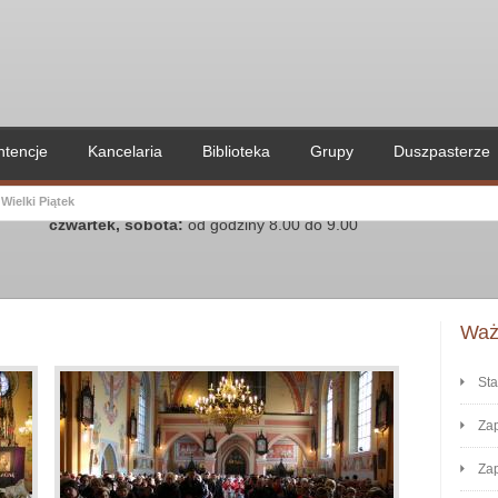
ntencje
Kancelaria
Biblioteka
Grupy
Duszpasterze
Kancelaria parafialna czynna:
poniedziałek, wtorek, środa, piątek:
Wielki Piątek
przed Mszą Świętą wieczorną - od godz. 18.00 do godz. 18.50
czwartek, sobota:
od godziny 8.00 do 9.00
Ważn
Sta
Zap
Zap