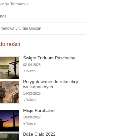
ecezja Tarnowska
onda
ernetowa Liturgia Godzin
domości
Święte Triduum Paschalne
02-04-2026
Więcej
Przygotowanie do rekolekcji
wielkopostnych
14-03-2026
Więcej
Misje Parafialne
18-09-2022
Więcej
Boże Ciało 2022