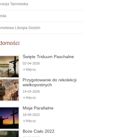
ecezja Tarnowska
onda
ernetowa Liturgia Godzin
domości
Święte Triduum Paschalne
02-04-2026
Więcej
Przygotowanie do rekolekcji
wielkopostnych
14-03-2026
Więcej
Misje Parafialne
18-09-2022
Więcej
Boże Ciało 2022