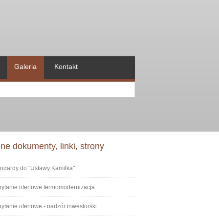
Galeria
Kontakt
Wyszukiwarka
e dokumenty, linki, strony
ndardy do "Ustawy Kamilka"
ytanie ofertowe termomodernizacja
ytanie ofertowe - nadzór inwestorski