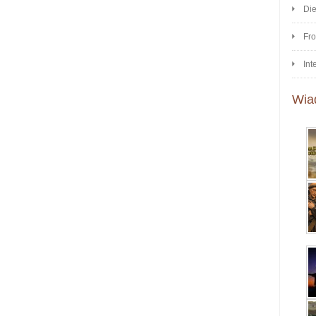
Di
Fr
Int
Wia