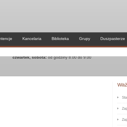
ntencje
Kancelaria
Biblioteka
Grupy
Duszpasterze
Kancelaria parafialna czynna:
poniedziałek, wtorek, środa, piątek:
przed Mszą Świętą wieczorną - od godz. 18.00 do godz. 18.50
czwartek, sobota:
od godziny 8.00 do 9.00
Ważn
Sta
Zap
Zap