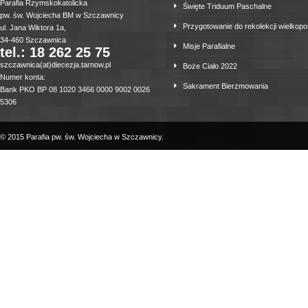
Parafia Rzymskokatolicka
Święte Triduum Paschalne
pw. św. Wojciecha BM w Szczawnicy
Przygotowanie do rekolekcji wielkop
ul. Jana Wiktora 1a,
34-460 Szczawnica
Misje Parafialne
tel.: 18 262 25 75
szczawnica(at)diecezja.tarnow.pl
Boże Ciało 2022
Numer konta:
Sakrament Bierzmowania
Bank PKO BP 08 1020 3466 0000 9002 0026
5306
© 2015 Parafia pw. św. Wojciecha w Szczawnicy.