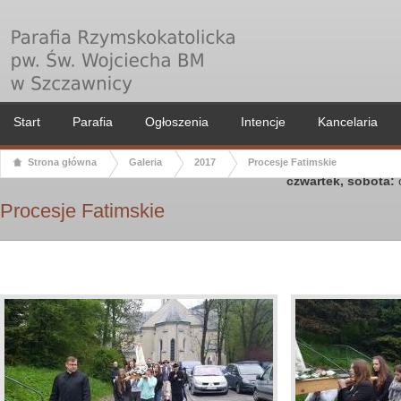
Start
Parafia
Ogłoszenia
Intencje
Kancelaria
Kancelaria paraf
poniedziałek, wtor
Strona główna
Galeria
2017
Procesje Fatimskie
przed Mszą Świętą w
czwartek, sobota:
o
Procesje Fatimskie